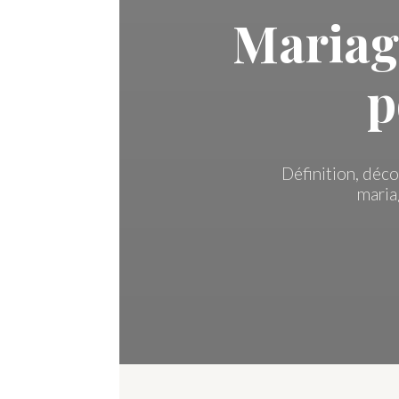
Mariage
p
Définition, déco
maria