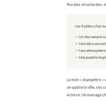
florales structurées, e
Les 4 piliers d’un 
— Un lieu naturel ou
— Une déco en matér
— Une atmosphère d
— Une palette inspi
Le mot « champêtre » v
on quitte la ville, ses 
la terre. Un mariage c