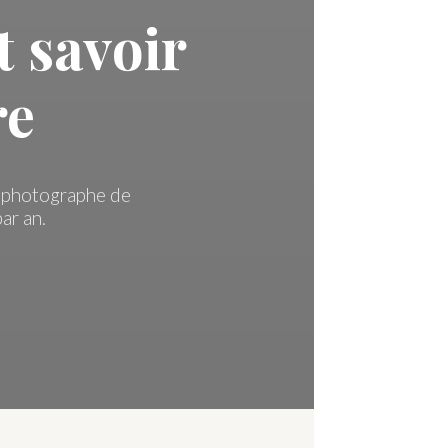
t savoir
re
un photographe de
ar an.