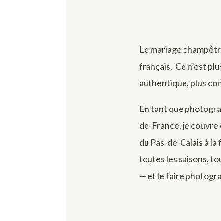
Le mariage champêtre 
français. Ce n’est pl
authentique, plus con
En tant que photograp
de-France, je couvre
du Pas-de-Calais à la 
toutes les saisons, to
— et le faire photogr