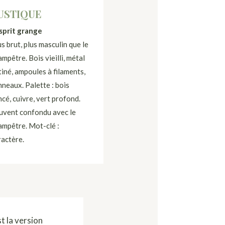
USTIQUE
esprit grange
s brut, plus masculin que le
mpêtre. Bois vieilli, métal
tiné, ampoules à filaments,
nneaux. Palette : bois
ncé, cuivre, vert profond.
uvent confondu avec le
ampêtre. Mot-clé :
ractère.
t la version