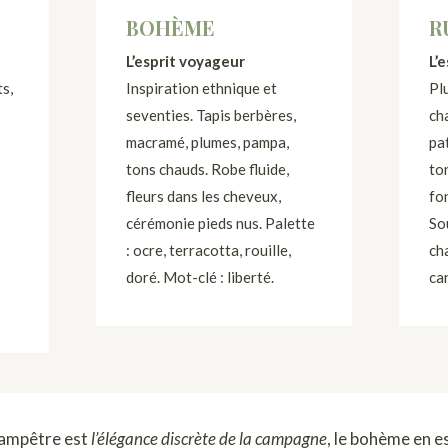
BOHÈME
R
L’esprit voyageur
L’
s,
Inspiration ethnique et
Plu
seventies. Tapis berbères,
cha
macramé, plumes, pampa,
pa
tons chauds. Robe fluide,
to
fleurs dans les cheveux,
fo
cérémonie pieds nus. Palette
So
: ocre, terracotta, rouille,
ch
doré. Mot-clé : liberté.
ca
hampêtre est
l’élégance discrète de la campagne
, le bohème en es