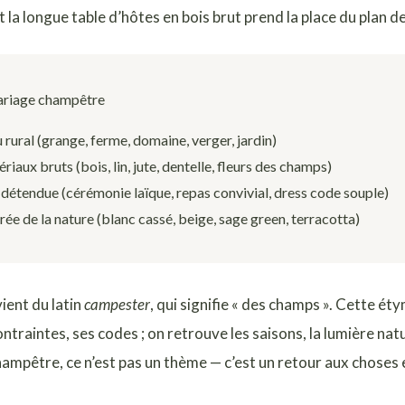
t la longue table d’hôtes en bois brut prend la place du plan d
mariage champêtre
 rural (grange, ferme, domaine, verger, jardin)
iaux bruts (bois, lin, jute, dentelle, fleurs des champs)
étendue (cérémonie laïque, repas convivial, dress code souple)
rée de la nature (blanc cassé, beige, sage green, terracotta)
ient du latin
campester
, qui signifie « des champs ». Cette ét
contraintes, ses codes ; on retrouve les saisons, la lumière nat
hampêtre, ce n’est pas un thème — c’est un retour aux choses 