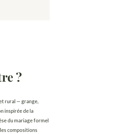
re ?
et rural — grange,
 inspirée de la
hèse du mariage formel
t les compositions