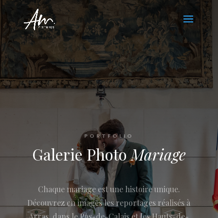
PORTFOLIO
Galerie Photo
Mariage
Chaque mariage est une histoire unique.
Découvrez en images les reportages réalisés à
Arras, dans le Pas-de-Calais et les Hauts-de-