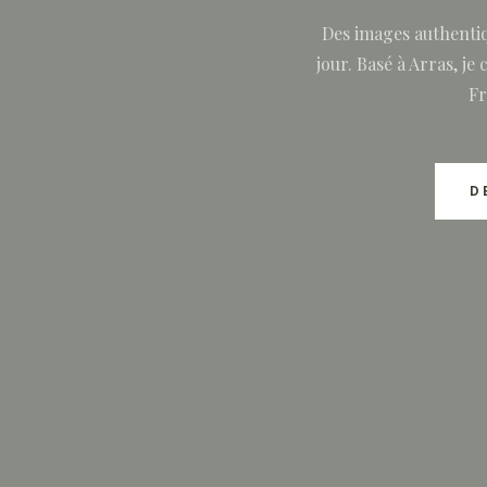
Des images authentiq
jour. Basé à Arras, j
Fr
D