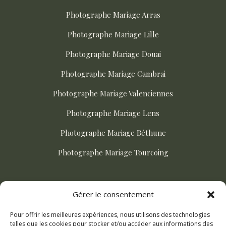
Photographe Mariage Arras
Photographe Mariage Lille
Photographe Mariage Douai
Photographe Mariage Cambrai
Photographe Mariage Valenciennes
Photographe Mariage Lens
Photographe Mariage Béthune
Photographe Mariage Tourcoing
ACTUALITÉS
Gérer le consentement
Pour offrir les meilleures expériences, nous utilisons des technologies
Comment choisir son photographe de mariage ?
telles que les cookies pour stocker et/ou accéder aux informations des