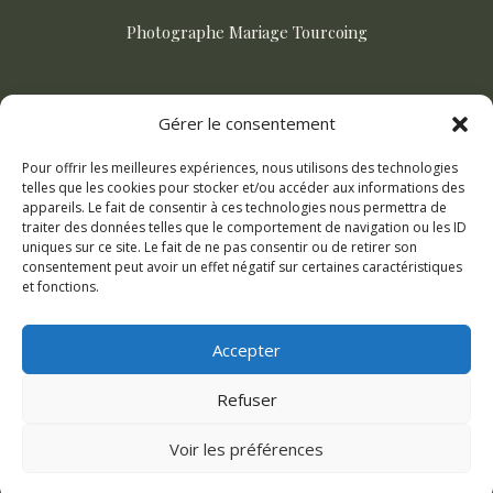
Photographe Mariage Tourcoing
ACTUALITÉS
Gérer le consentement
Pour offrir les meilleures expériences, nous utilisons des technologies
Comment choisir son photographe de mariage ?
telles que les cookies pour stocker et/ou accéder aux informations des
appareils. Le fait de consentir à ces technologies nous permettra de
Mariage champetre dans le Nord : le guide complet
traiter des données telles que le comportement de navigation ou les ID
uniques sur ce site. Le fait de ne pas consentir ou de retirer son
Les plus beaux lieux de mariage dans le Pas-de-Calais
consentement peut avoir un effet négatif sur certaines caractéristiques
et fonctions.
Combien coûte un photographe de mariage en 2026 ?
Accepter
Refuser
© 2026 AM. Pixtures |
Mentions Légales
Voir les préférences
Site réalisé par
hkg-web.com