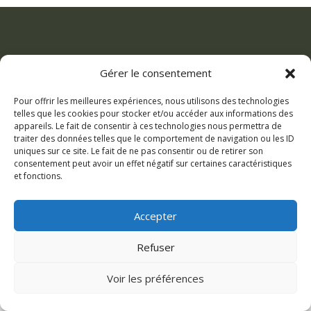
Gérer le consentement
« La photographie de mariage, c’est l’art
Pour offrir les meilleures expériences, nous utilisons des technologies
de figer l’éphémère pour en faire un
telles que les cookies pour stocker et/ou accéder aux informations des
appareils. Le fait de consentir à ces technologies nous permettra de
souvenir éternel. »
traiter des données telles que le comportement de navigation ou les ID
uniques sur ce site. Le fait de ne pas consentir ou de retirer son
consentement peut avoir un effet négatif sur certaines caractéristiques
et fonctions.
Accepter
Refuser
Voir les préférences