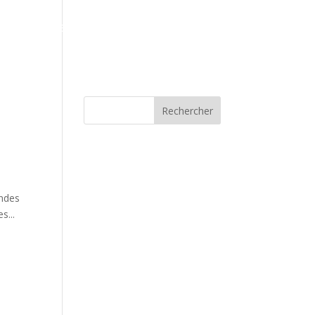
Galerie
Espace client
Blog
Contact
Rechercher
andes
s...