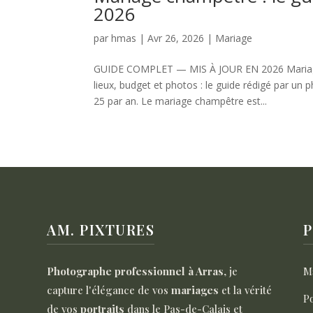
2026
par
hmas
|
Avr 26, 2026
|
Mariage
GUIDE COMPLET — MIS À JOUR EN 2026 Mariage ch
lieux, budget et photos : le guide rédigé par u
25 par an. Le mariage champêtre est...
AM. PIXTURES
P
Photographe professionnel à Arras
, je
M
capture l'élégance de vos
mariages
et la vérité
Po
de vos
portraits
dans le Pas-de-Calais et