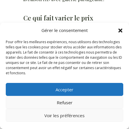
Ce qui fait varier le prix
Quatre facteurs principaux : le
Gérer le consentement
nombre de personnes
Pour offrir les meilleures expériences, nous utilisons des technologies
photographiées, la durée de la séance,
telles que les cookies pour stocker et/ou accéder aux informations des
appareils. Le fait de consentir à ces technologies nous permettra de
le nombre de photos retouchées
traiter des données telles que le comportement de navigation ou les ID
livrées et les droits d’usage. Ce
uniques sur ce site. Le fait de ne pas consentir ou de retirer son
consentement peut avoir un effet négatif sur certaines caractéristiques
dernier point est crucial : une photo
et fonctions.
livrée pour un usage interne illimité
ne coûte pas le même prix qu’une
Accepter
photo cédée pour une campagne
Refuser
d’affichage national. Demandez
toujours un devis détaillé qui précise la
Voir les préférences
durée des droits d’utilisation et les