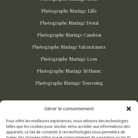
Photographe Mariage Lille
Photographe Mariage Douai
Photographe Mariage Cambrai
Photographe Mariage Valenciennes
Photographe Mariage Lens
Photographe Mariage Béthune
Photographe Mariage Tourcoing
ACTUALITÉS
Gérer le consentement
Pour offrir les meilleures expériences, nous utilisons des technologies
Comment choisir son photographe de mariage ?
telles que les cookies pour stocker et/ou accéder aux informations des
appareils. Le fait de consentir à ces technologies nous permettra de
Mariage champetre dans le Nord : le guide complet
traiter des données telles que le comportement de navigation ou les ID