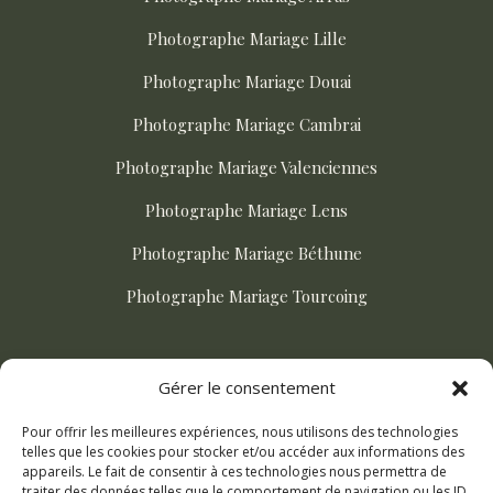
Photographe Mariage Lille
Photographe Mariage Douai
Photographe Mariage Cambrai
Photographe Mariage Valenciennes
Photographe Mariage Lens
Photographe Mariage Béthune
Photographe Mariage Tourcoing
ACTUALITÉS
Gérer le consentement
Pour offrir les meilleures expériences, nous utilisons des technologies
Comment choisir son photographe de mariage ?
telles que les cookies pour stocker et/ou accéder aux informations des
appareils. Le fait de consentir à ces technologies nous permettra de
Mariage champetre dans le Nord : le guide complet
traiter des données telles que le comportement de navigation ou les ID