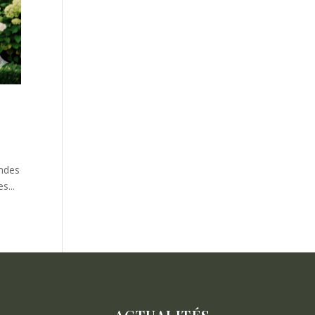
andes
s...