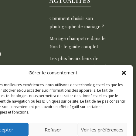
ACTUALITÉS
Comment choisir son
photographe de mariage ?
Mariage champetre dans le
Nord : le guide complet
i
Les plus beaux lieux de
ennes
mariage dans le Pas-de-Calais
Gérer le consentement
Combien coûte un photographe
les meilleures expériences, nous utilisons des technologies telles que les
de mariage en 2026 ?
e
r stocker et/ou accéder aux informations des appareils. Le fait de
 ces technologies nous permettra de traiter des données telles que le
ng
 de navigation ou les ID uniques sur ce site. Le fait de ne pas consentir
r son consentement peut avoir un effet négatif sur certaines
ques et fonctions.
cepter
Refuser
Voir les préférences