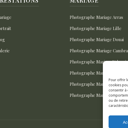
RESTATIONS
MARIAGE
ariage
Photographe Mariage Arras
rtrait
Photographe Mariage Lille
log
Photographe Mariage Douai
lerie
Photographe Mariage Cambra
Photographe Mariage Valenci
Photographe Mariage Lens
Pour offrir 
Photographe Mariage Béthun
cookies pou
consentir à
Photographe Mariage Tourcoi
comportement
ou de retire
caractéristi
Ac