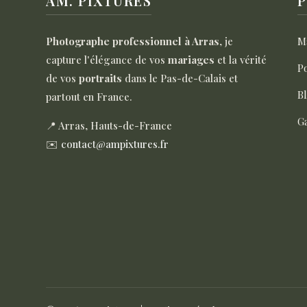
AM. PIXTURES
P
Photographe professionnel à Arras
, je
M
capture l'élégance de vos
mariages
et la vérité
Po
de vos
portraits
dans le Pas-de-Calais et
B
partout en France.
Ga
📍 Arras, Hauts-de-France
✉️
contact@ampixtures.fr