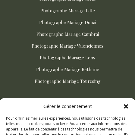
Photographe Mariage Lille
Photographe Mariage Douai
Photographe Mariage Cambrai
Photographe Mariage Valenciennes
Photographe Mariage Lens
Photographe Mariage Béthune
Photographe Mariage Tourcoing
ACTUALITÉS
Gérer le consentement
Pour offrir les meilleures expériences, nous utilisons des technologies
Comment choisir son photographe de mariage ?
telles que les cookies pour stocker et/ou accéder aux informations des
appareils. Le fait de consentir à ces technologies nous permettra de
Mariage champetre dans le Nord : le guide complet
traiter des données telles que le comportement de navigation ou les ID