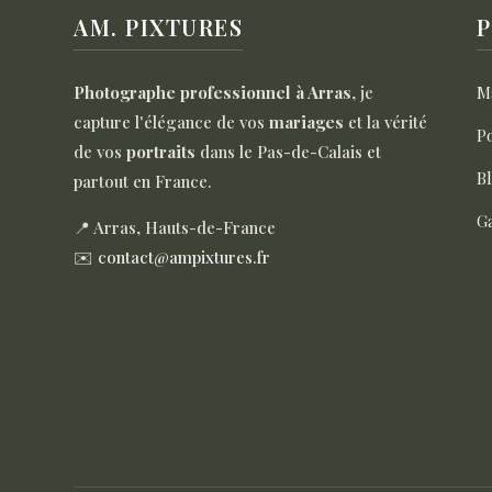
AM. PIXTURES
P
Photographe professionnel à Arras
, je
M
capture l'élégance de vos
mariages
et la vérité
Po
de vos
portraits
dans le Pas-de-Calais et
B
partout en France.
Ga
📍 Arras, Hauts-de-France
✉️
contact@ampixtures.fr