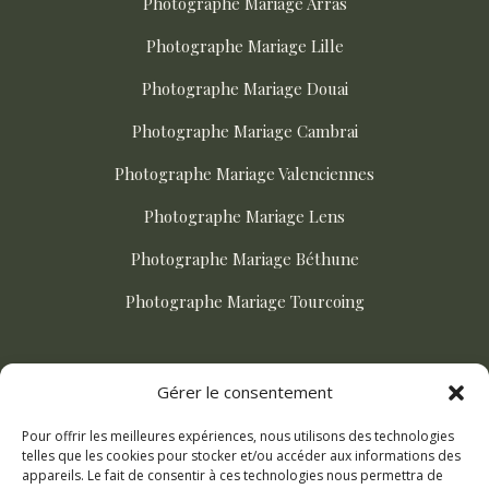
Photographe Mariage Arras
Photographe Mariage Lille
Photographe Mariage Douai
Photographe Mariage Cambrai
Photographe Mariage Valenciennes
Photographe Mariage Lens
Photographe Mariage Béthune
Photographe Mariage Tourcoing
ACTUALITÉS
Gérer le consentement
Pour offrir les meilleures expériences, nous utilisons des technologies
Comment choisir son photographe de mariage ?
telles que les cookies pour stocker et/ou accéder aux informations des
appareils. Le fait de consentir à ces technologies nous permettra de