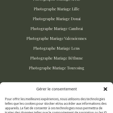
Photographe Mariage Lille
Photographe Mariage Douai
Photographe Mariage Cambrai
Photographe Mariage Valenciennes
Photographe Mariage Lens
Photographe Mariage Béthune
Photographe Mariage Tourcoing
ACTUALITÉS
Gérer le consentement
Pour offrir les meilleures expériences, nous utilisons des technologies
Comment choisir son photographe de mariage ?
telles que les cookies pour stocker et/ou accéder aux informations des
appareils. Le fait de consentir à ces technologies nous permettra de
Mariage champetre dans le Nord : le guide complet
traiter des données telles que le comportement de navigation ou les ID