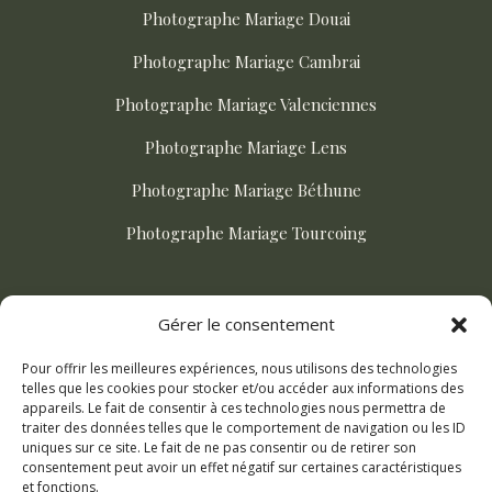
Photographe Mariage Douai
Photographe Mariage Cambrai
Photographe Mariage Valenciennes
Photographe Mariage Lens
Photographe Mariage Béthune
Photographe Mariage Tourcoing
ACTUALITÉS
Gérer le consentement
Pour offrir les meilleures expériences, nous utilisons des technologies
Comment choisir son photographe de mariage ?
telles que les cookies pour stocker et/ou accéder aux informations des
appareils. Le fait de consentir à ces technologies nous permettra de
Mariage champetre dans le Nord : le guide complet
traiter des données telles que le comportement de navigation ou les ID
uniques sur ce site. Le fait de ne pas consentir ou de retirer son
Les plus beaux lieux de mariage dans le Pas-de-Calais
consentement peut avoir un effet négatif sur certaines caractéristiques
et fonctions.