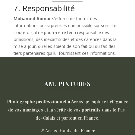
7. Responsabilité
Mohamed Aomar
s’efforce de fournir des
informations aussi précises que possible sur son site.
Toutefois, il ne pourra être tenu responsable des
omissions, des inexactitudes et des carences dans la
mise à jour, qu’elles soient de son fait ou du fait des
tiers partenaires qui lui fournissent ces informations.
AM. PIXTURES
Photographe professionnel à Arras
, je capture l'élégance
de vos
mariages
et la vérité de vos
portraits
dans le Pas-
de-Calais et partout en France.
📍 Arras, Hauts-de-France